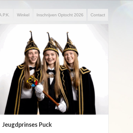
A.P.K.
Winkel
Inschrijven Optocht 2026
Contact
Boorebroedspaar 2026
Maud van Megen & Freek van Twaalfhoven
Lees verder