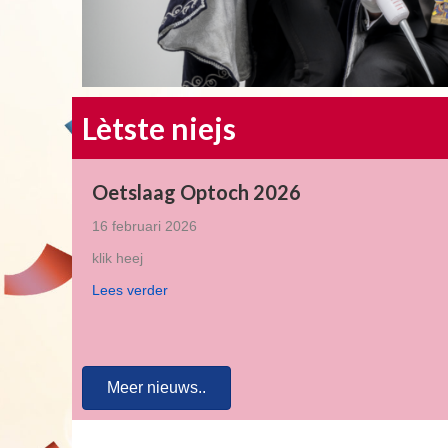
Lètste niejs
Oetslaag Optoch 2026
16 februari 2026
klik heej
Lees verder
Meer nieuws..