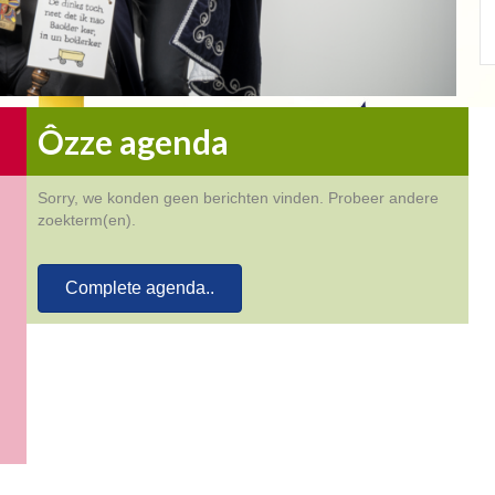
Adjudanten Saar en Pam
Lees verder
Ôzze agenda
Sorry, we konden geen berichten vinden. Probeer andere
zoekterm(en).
Complete agenda..