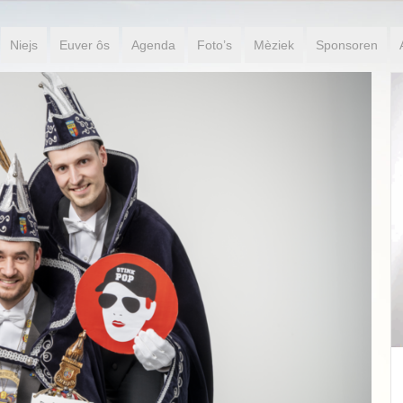
Niejs
Euver ôs
Agenda
Foto’s
Mèziek
Sponsoren
Jeugdprinses Puck