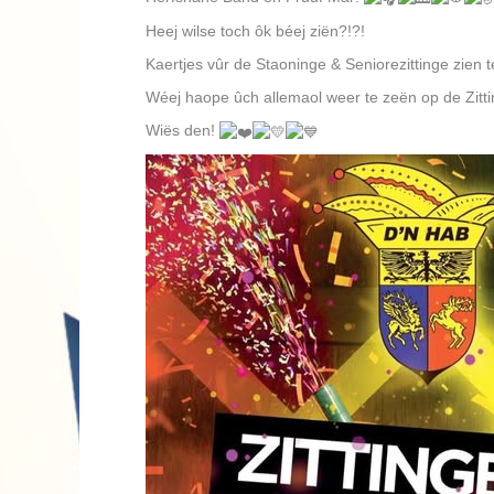
Heej wilse toch ôk béej ziën?!?!
Kaertjes vûr de Staoninge & Seniorezittinge zien te kaup 
Wéej haope ûch allemaol weer te zeën op de Zitti
Wiës den!