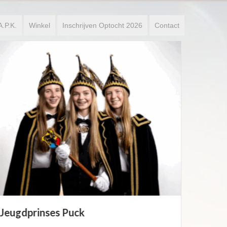
A.P.K.
Winkel
Inschrijven Optocht 2026
Contact
Boorebroedspaar 2026
Maud van Megen & Freek van Twaalfhoven
Lees verder