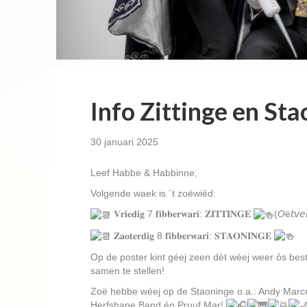
Info Zittinge en St
30 januari 2025
Leef Habbe & Habbinne,
Volgende waek is ´t zoëwiëd:
𝐕𝐫𝐢𝐞𝐝𝐢𝐠 7 𝐟𝐢𝐛𝐛𝐞𝐫𝐰𝐚𝐫𝐢: 𝐙𝐈𝐓𝐓𝐈𝐍𝐆𝐄
(𝘖ë𝘵𝘷𝘦
𝐙𝐚𝐨𝐭𝐞𝐫𝐝𝐢𝐠 8 𝐟𝐢𝐛𝐛𝐞𝐫𝐰𝐚𝐫𝐢: 𝐒𝐓𝐀𝐎𝐍𝐈𝐍𝐆𝐄
Op de poster kint géej zeen dèt wéej weer ôs b
samen te stellen!
Zoë hebbe wéej op de Staoninge o.a.: Andy Marce
Herfshane Band én Pruuf Mar!