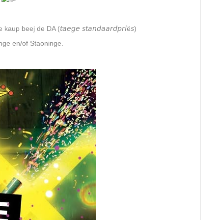
beej de DA (𝘵𝘢𝘦𝘨𝘦 𝘴𝘵𝘢𝘯𝘥𝘢𝘢𝘳𝘥𝘱𝘳𝘪ë𝘴)
nge en/of Staoninge.