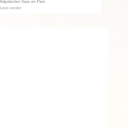
202
adj. 
Lees