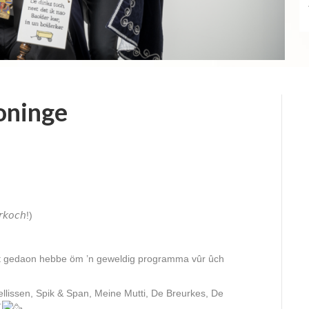
Adjudanten Saar en Pam
Lees verder
aoninge
𝘬𝘰𝘤𝘩!)
est gedaon hebbe öm ’n geweldig programma vûr ûch
llissen, Spik & Span, Meine Mutti, De Breurkes, De