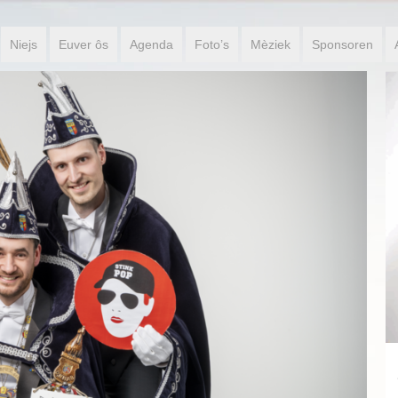
Niejs
Euver ôs
Agenda
Foto’s
Mèziek
Sponsoren
Jeugdprinses Puck