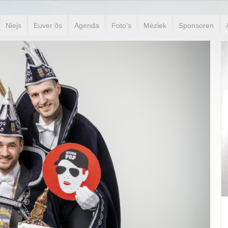
Niejs
Euver ôs
Agenda
Foto’s
Mèziek
Sponsoren
Jeugdprinses Puck