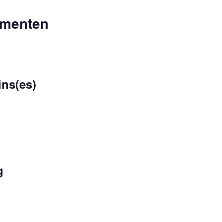
ementen
ins(es)
g