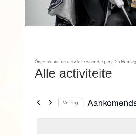
Ôngerstaond de activiteite waor det geej D’n Hab te
Alle activiteite
Aankomend
Vandaag
S
e
l
e
c