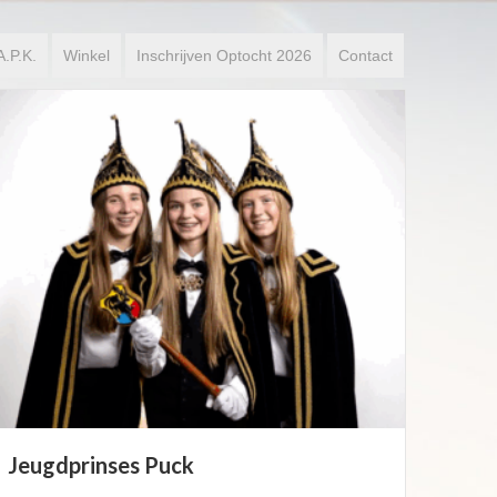
A.P.K.
Winkel
Inschrijven Optocht 2026
Contact
Boorebroedspaar 2026
Maud van Megen & Freek van Twaalfhoven
Lees verder