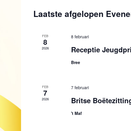
t
Laatste afgelopen Even
e
e
r
e
e
FEB
8 februari
8
n
d
Receptie Jeugdpr
2026
a
t
Bree
u
m
.
FEB
7 februari
7
Britse Boëtezittin
2026
't Maf