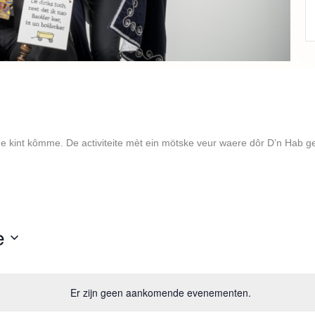
Adjudanten Saar en Pam
Lees verder
ge kint kômme. De activiteite mèt ein mötske veur waere dôr D’n Hab g
e
Er zijn geen aankomende evenementen.