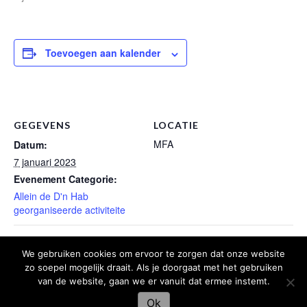
Toevoegen aan kalender
GEGEVENS
LOCATIE
MFA
Datum:
7 januari 2023
Evenement Categorie:
Allein de D'n Hab
georganiseerde activiteite
Bekèndmaking Booregezelschap
Liedjesaovend P&M
We gebruiken cookies om ervoor te zorgen dat onze website
zo soepel mogelijk draait. Als je doorgaat met het gebruiken
van de website, gaan we er vanuit dat ermee instemt.
Ok