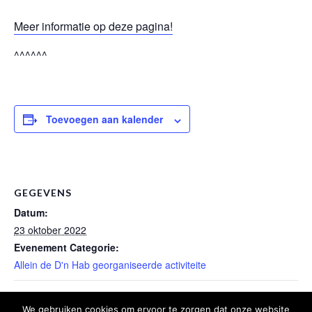
Meer informatie op deze pagina!
^^^^^^
Toevoegen aan kalender
GEGEVENS
Datum:
23 oktober 2022
Evenement Categorie:
Allein de D'n Hab georganiseerde activiteite
Zonnigmorge: Dit waar d’n baum 2022
Baumpote
We gebruiken cookies om ervoor te zorgen dat onze website