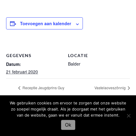
Toevoegen aan kalender
GEGEVENS
LOCATIE
Balder
Datum:
21 februari 2020
Receptie Jeugdprins Guy
Vastelaoveszônnig
We gebruiken cookies om ervoor te zorgen dat onze website
zo soepel mogelijk draait. Als je doorgaat met het gebruiken
van de website, gaan we er vanuit dat ermee instemt.
Hosting en webdesign door
Libelnet
Ok