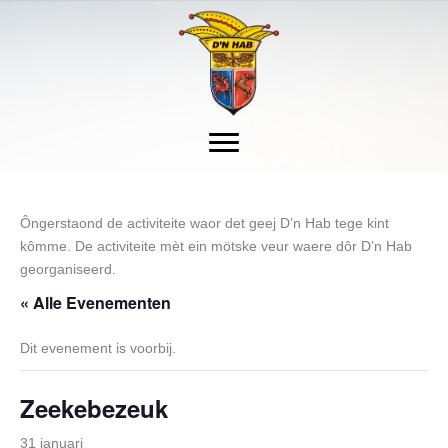
Ôngerstaond de activiteite waor det geej D’n Hab tege kint
kômme. De activiteite mèt ein mötske veur waere dôr D’n Hab
georganiseerd.
« Alle Evenementen
Dit evenement is voorbij.
Zeekebezeuk
31 januari