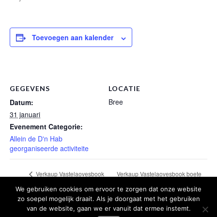
Toevoegen aan kalender
GEGEVENS
LOCATIE
Bree
Datum:
31 januari
Evenement Categorie:
Allein de D'n Hab
georganiseerde activiteite
Verkaup Vastelaovesbook boete
Verkaup Vastelaovesbook
Kern
kern
We gebruiken cookies om ervoor te zorgen dat onze website
zo soepel mogelijk draait. Als je doorgaat met het gebruiken
van de website, gaan we er vanuit dat ermee instemt.