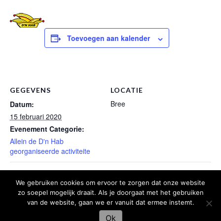
Toevoegen aan kalender
GEGEVENS
LOCATIE
Bree
Datum:
15 februari 2020
Evenement Categorie:
Allein de D'n Hab
georganiseerde activiteite
Oëtkômme Hollehoeb
Britse Boëtezitting
We gebruiken cookies om ervoor te zorgen dat onze website
zo soepel mogelijk draait. Als je doorgaat met het gebruiken
van de website, gaan we er vanuit dat ermee instemt.
Ok