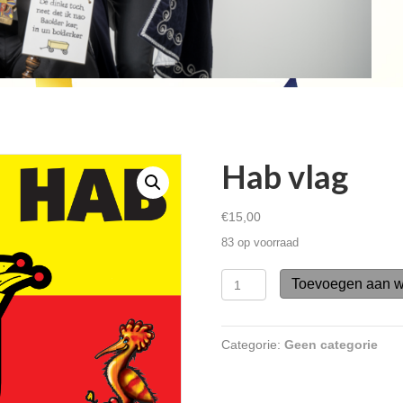
Adjudanten Saar en Pam
Lees verder
Hab vlag
€
15,00
83 op voorraad
Hab
Toevoegen aan 
vlag
aantal
Categorie:
Geen categorie