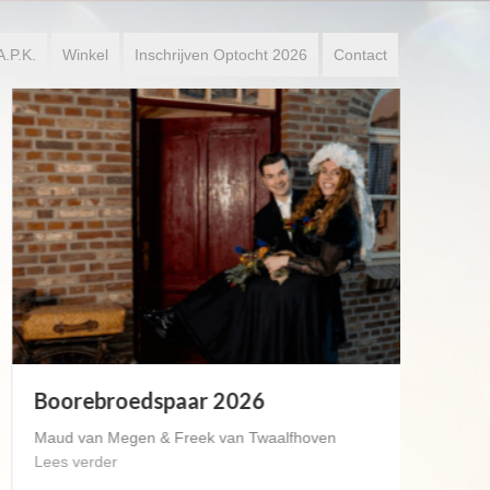
A.P.K.
Winkel
Inschrijven Optocht 2026
Contact
Boorebroedspaar 2026
Maud van Megen & Freek van Twaalfhoven
Lees verder