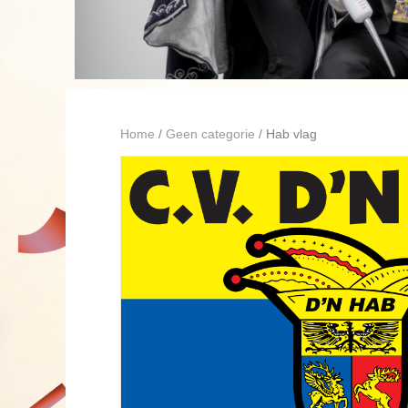
Home
/
Geen categorie
/ Hab vlag