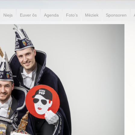
Niejs
Euver ôs
Agenda
Foto’s
Mèziek
Sponsoren
Jeugdprinses Puck