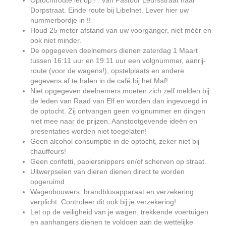
Optochtroute let op ! : van Pastoor Leursstraat naar
Dorpstraat. Einde route bij Libelnet. Lever hier uw
nummerbordje in !!
Houd 25 meter afstand van uw voorganger, niet méér en
ook niet minder.
De opgegeven deelnemers dienen zaterdag 1 Maart
tussen 16:11 uur en 19:11 uur een volgnummer, aanrij-
route (voor de wagens!), opstelplaats en andere
gegevens af te halen in de café bij het Maf!
Niet opgegeven deelnemers moeten zich zelf melden bij
de leden van Raad van Elf en worden dan ingevoegd in
de optocht. Zij ontvangen geen volgnummer en dingen
niet mee naar de prijzen. Aanstootgevende ideën en
presentaties worden niet toegelaten!
Geen alcohol consumptie in de optocht, zeker niet bij
chauffeurs!
Geen confetti, papiersnippers en/of scherven op straat.
Uitwerpselen van dieren dienen direct te worden
opgeruimd
Wagenbouwers: brandblusapparaat en verzekering
verplicht. Controleer dit ook bij je verzekering!
Let op de veiligheid van je wagen, trekkende voertuigen
en aanhangers dienen te voldoen aan de wettelijke