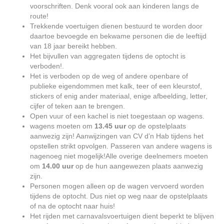
voorschriften. Denk vooral ook aan kinderen langs de
route!
Trekkende voertuigen dienen bestuurd te worden door
daartoe bevoegde en bekwame personen die de leeftijd
van 18 jaar bereikt hebben.
Het bijvullen van aggregaten tijdens de optocht is
verboden!.
Het is verboden op de weg of andere openbare of
publieke eigendommen met kalk, teer of een kleurstof,
stickers of enig ander materiaal, enige afbeelding, letter,
cijfer of teken aan te brengen.
Open vuur of een kachel is niet toegestaan op wagens.
wagens moeten om
13.45 uur
op de opstelplaats
aanwezig zijn! Aanwijzingen van CV d’n Hab tijdens het
opstellen strikt opvolgen. Passeren van andere wagens is
nagenoeg niet mogelijk!Alle overige deelnemers moeten
om
14.00 uur
op de hun aangewezen plaats aanwezig
zijn.
Personen mogen alleen op de wagen vervoerd worden
tijdens de optocht. Dus niet op weg naar de opstelplaats
of na de optocht naar huis!
Het rijden met carnavalsvoertuigen dient beperkt te blijven