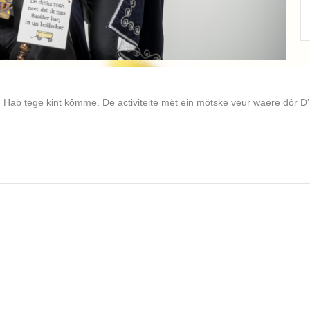
Adjudanten Saar en P
Lees verder
n Hab tege kint kômme. De activiteite mèt ein mötske veur waere dôr 