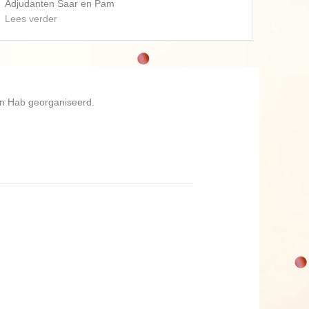
am
D’n Hab georganiseerd.