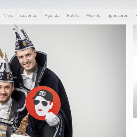
Niejs
Euver ôs
Agenda
Foto’s
Mèziek
Sponsoren
Jeugdprinses P