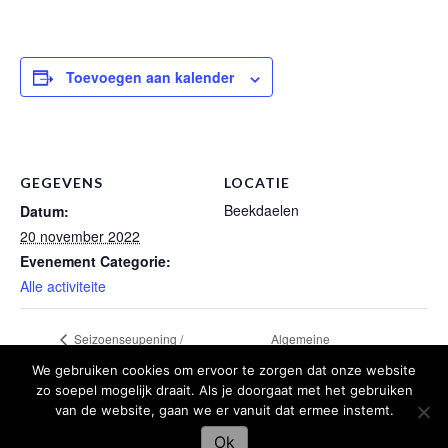
Toevoegen aan kalender
GEGEVENS
LOCATIE
Beekdaelen
Datum:
20 november 2022
Evenement Categorie:
Alle activiteite
Algemeine
Seizoenseupening /
Liedjesaovend
ledenvergadering
We gebruiken cookies om ervoor te zorgen dat onze website
zo soepel mogelijk draait. Als je doorgaat met het gebruiken
van de website, gaan we er vanuit dat ermee instemt.
Ok