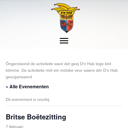
Ôngerstaond de activiteite waor det geej D’n Hab tege kint
kômme. De activiteite mèt ein mötske veur waere dôr D’n Hab
georganiseerd.
« Alle Evenementen
Dit evenement is voorbij.
Britse Boëtezitting
7 februari