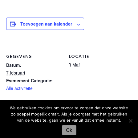
Toevoegen aan kalender
GEGEVENS
LOCATIE
’t Maf
Datum:
7 februari
Evenement Categorie:
Alle activiteite
Oëtkômme Hollehoeb Prins
Receptie Jeugdprins(es)
We gebruiken cookies om ervoor te zorgen dat onze website
zo soepel mogelijk draait. Als je doorgaat met het gebruiken
van de website, gaan we er vanuit dat ermee instemt.
Ok
Hosting en webdesign door
Libelnet