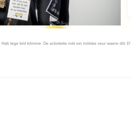
Adjudanten Saar
Lees verder
n Hab tege kint kômme. De activiteite mèt ein mötske veur waere dôr 