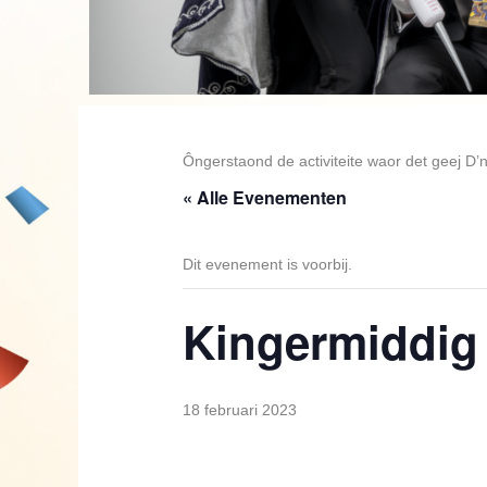
Ôngerstaond de activiteite waor det geej D’
« Alle Evenementen
Dit evenement is voorbij.
Kingermiddig
18 februari 2023