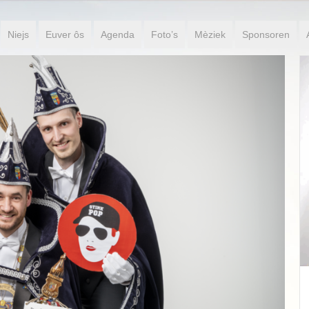
Niejs
Euver ôs
Agenda
Foto’s
Mèziek
Sponsoren
Jeugdprinse