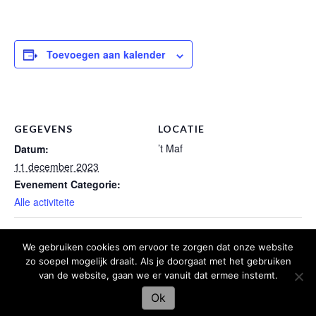
Toevoegen aan kalender
GEGEVENS
LOCATIE
’t Maf
Datum:
11 december 2023
Evenement Categorie:
Alle activiteite
BCL-treffe
Liedjesaovend P&M
We gebruiken cookies om ervoor te zorgen dat onze website
zo soepel mogelijk draait. Als je doorgaat met het gebruiken
van de website, gaan we er vanuit dat ermee instemt.
Ok
Hosting en webdesign door
Libelnet