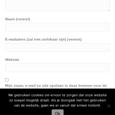
Naam (vereist)
E-mailadres (zal niet zichtbaar zijn) (vereist)
Website
Mijn naam, e-mail en site opslaan in deze browser voor de
volgende keer wanneer ik een reactie plaats.
We gebruiken cookies om ervoor te zorgen dat onze website
zo soepel mogelijk draait. Als je doorgaat met het gebruiken
van de website, gaan we er vanuit dat ermee instemt.
Ok