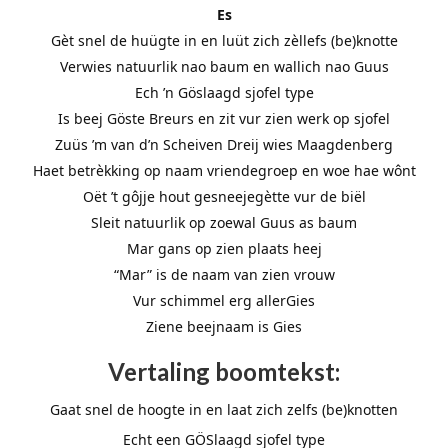
Es
Gèt snel de huügte in en luüt zich zèllefs (be)knotte
Verwies natuurlik nao baum en wallich nao Guus
Ech ’n Göslaagd sjofel type
Is beej Göste Breurs en zit vur zien werk op sjofel
Zuüs ’m van d’n Scheiven Dreij wies Maagdenberg
Haet betrèkking op naam vriendegroep en woe hae wônt
Oët ’t gôjje hout gesneejegètte vur de biël
Sleit natuurlik op zoewal Guus as baum
Mar gans op zien plaats heej
“Mar” is de naam van zien vrouw
Vur schimmel erg allerGies
Ziene beejnaam is Gies
Vertaling boomtekst:
Gaat snel de hoogte in en laat zich zelfs (be)knotten
Echt een GÖSlaagd sjofel type