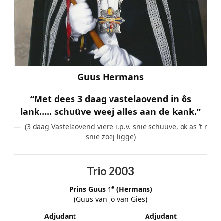
Guus Hermans
“Met dees 3 daag vastelaovend in ôs
lank….. schuüve weej alles aan de kank.”
(3 daag Vastelaovend viere i.p.v. snië schuüve, ok as ’t r
snië zoej ligge)
Trio 2003
e
Prins Guus 1
(Hermans)
(Guus van Jo van Gies)
Adjudant
Adjudant