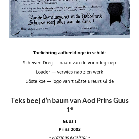
Toelichting aafbeeldinge in schild:
Scheiven Dreij — naam van de vriendegroep
Loader — verwiës nao zien werk
Göste koe — logo van ’t Göste Breurs Gilde
Teks beej d’n baum van Aod Prins Guus
e
1
Guus I
Prins 2003
-
Fraxinus excelsior
-